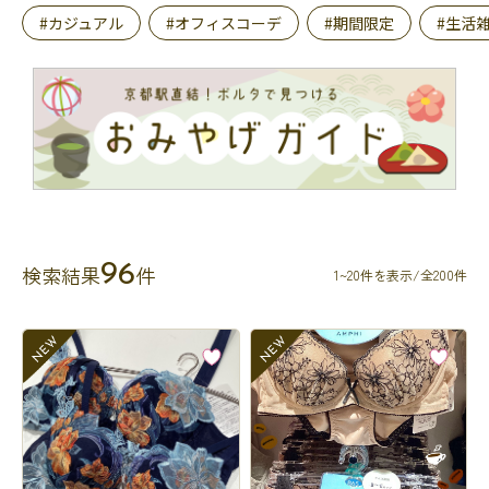
#カジュアル
#オフィスコーデ
#期間限定
#生活
96
検索結果
件
1~20件を表示/全200件