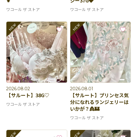
⚜️
シー37G🩶
ワコール ザ ストア
ワコール ザ ストア
2026.08.02
2026.08.01
【サルート】38G♡
【サルート】プリンセス気
分になれるランジェリーは
ワコール ザ ストア
いかが？👸🏰
ワコール ザ ストア