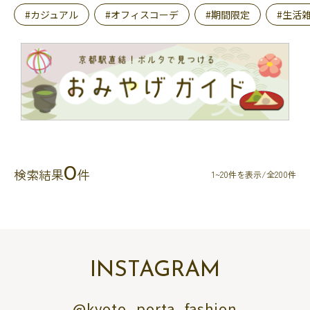
#カジュアル
#オフィスコーデ
#期間限定
#生活
0
検索結果
件
1~20件を表示/全200件
INSTAGRAM
@kyoto_porta_fashion