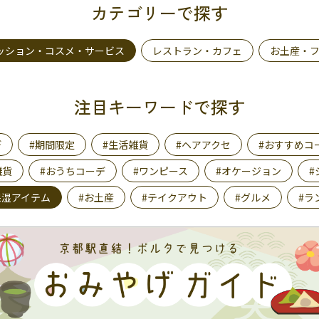
カテゴリーで探す
ッション・コスメ・サービス
レストラン・カフェ
お土産・
注目キーワードで探す
デ
#期間限定
#生活雑貨
#ヘアアクセ
#おすすめコ
雑貨
#おうちコーデ
#ワンピース
#オケージョン
#
保湿アイテム
#お土産
#テイクアウト
#グルメ
#ラ