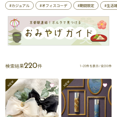
#カジュアル
#オフィスコーデ
#期間限定
#生活
220
検索結果
件
1~20件を表示/全200件