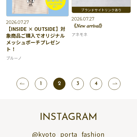
2026.07.27
2026.07.27
《𝑁𝑒𝑤 𝑎𝑟𝑟𝑖𝑣𝑎𝑙》
【INSIDE × OUTSIDE】対
アネモネ
象商品ご購入でオリジナル
メッシュポーチプレゼン
ト！
ブルーノ
1
2
3
4
INSTAGRAM
@kyoto_porta_fashion