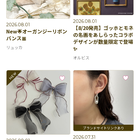
2026.08.01
2026.08.01
【8/20発売】ゴッホとモネ
New🌟オーガンジーリボン
の名画をあしらったコラボ
バンス🎀
デザインが数量限定で登場
リュッカ
✨
オルビス
2026.07.31