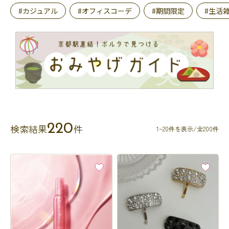
#カジュアル
#オフィスコーデ
#期間限定
#生活
220
検索結果
件
1~20件を表示/全200件