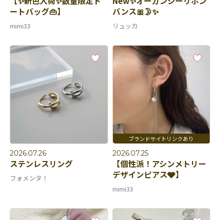
【✨新色入荷✨数量限定ト
New✨オーガンジーリボン
ートバッグ👜】
バンス🎀🌛✨
mimi33
リュッカ
2026.07.26
2026.07.25
ステンレスリング
【個性派！アシンメトリー
デザインピアス🩶】
フォメンタ！
mimi33