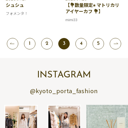
シュシュ
【💐数量限定⭐︎ マトリカリ
アイヤーカフ 💐】
フォメンタ！
mimi33
1
2
3
4
5
INSTAGRAM
@kyoto_porta_fashion