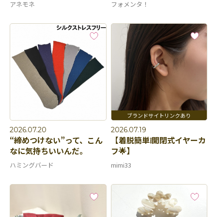
アネモネ
フォメンタ！
2026.07.20
2026.07.19
“締めつけない”って、こん
【着脱簡単❕開閉式イヤーカ
なに気持ちいいんだ。
フ🌟】
ハミングバード
mimi33