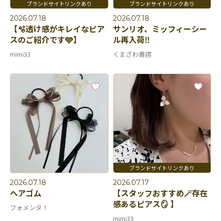
2026.07.18
2026.07.18
【🫧透け感がキレイなピア
サンリオ、ミッフィーシー
スのご紹介です🩵】
ル再入荷‼️
mimi33
くまざわ書店
2026.07.18
2026.07.17
ヘアゴム
【スタッフおすすめ🪄存在
感あるピアス🪞 】
フォメンタ！
mimi33