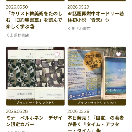
2026.05.30
2026.05.29
「キリスト教美術をたのし
🏈話題再燃中オードリー若
む 旧約聖書篇」を読んで
林初小説『青天』✨
楽しく学ぶ🧐
くまざわ書店
くまざわ書店
2026.05.28
2026.05.26
ミナ ペルホネン デザイ
本日発売！『国宝』の著者
ン限定カバー
が書く『タイム・アフタ
ー・タイム』🏝️