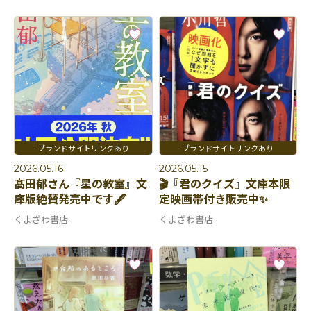
2026.05.16
2026.05.15
髙田郁さん『星の教室』文
🎬『君のクイズ』文庫本限
庫版絶賛発売中です🖋️
定映画帯付き販売中✨
くまざわ書店
くまざわ書店