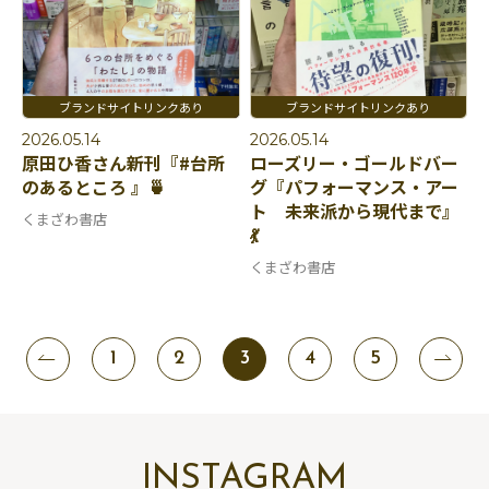
2026.05.14
2026.05.14
原田ひ香さん新刊『#台所
ローズリー・ゴールドバー
のあるところ 』🍵
グ『パフォーマンス・アー
ト 未来派から現代まで』
くまざわ書店
💃
くまざわ書店
1
2
3
4
5
INSTAGRAM