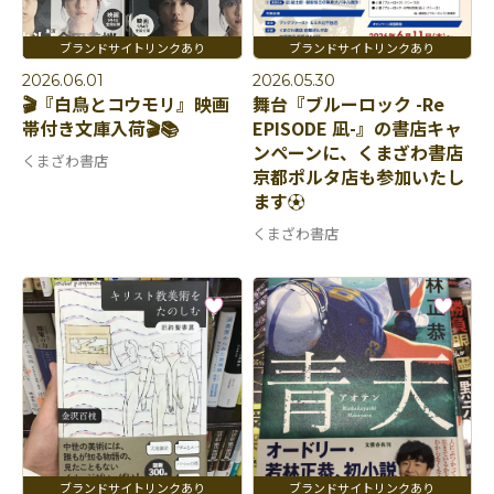
2026.06.01
2026.05.30
🎬『白鳥とコウモリ』映画
舞台『ブルーロック -Re
帯付き文庫入荷🎬📚
EPISODE 凪-』の書店キャ
ンペーンに、くまざわ書店
くまざわ書店
京都ポルタ店も参加いたし
ます⚽️
くまざわ書店