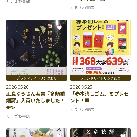
くまざわ書店
くまざわ書店
2026.05.26
2026.05.23
凪良ゆうさん著書『多類婚
「赤本消しゴム」をプレゼ
姻譚』入荷いたしました！
ント！🟥
🌱✨
くまざわ書店
くまざわ書店