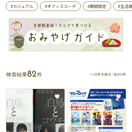
#カジュアル
#オフィスコーデ
#期間限定
#生活
82
検索結果
件
1~20件を表示/全200件