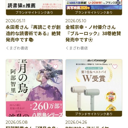
2026.05.11
2026.05.10
永田希さん『再読こそが創
金城宗幸・ノ村優介さん
造的な読書術である』絶賛
『ブルーロック』38巻絶賛
発売中です📚
発売中です⚽️
くまざわ書店
くまざわ書店
2026.05.08
2026.04.26