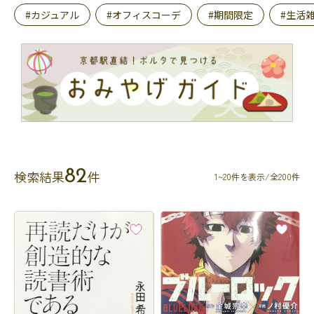
#カジュアル
#オフィスコーデ
#期間限定
#生活
82
検索結果
件
1~20件を表示/全200件