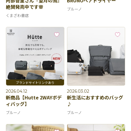
阿部智里さん『望月の烏』
BRUNOヘアドライヤー
絶賛発売中です🌸
ブルーノ
くまざわ書店
2026.04.12
2026.03.02
新商品【Hutte 2WAYボデ
新生活におすすめのバッグ
ィバッグ】
♪
ブルーノ
ブルーノ