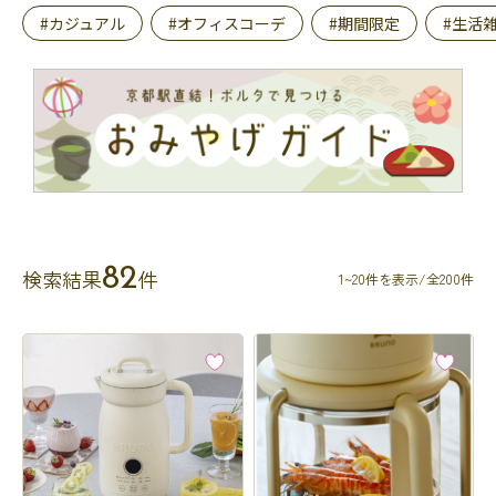
#カジュアル
#オフィスコーデ
#期間限定
#生活
82
検索結果
件
1~20件を表示/全200件