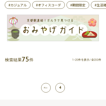
#カジュアル
#オフィスコーデ
#期間限定
#生活
75
検索結果
件
1~20件を表示/全200件
4