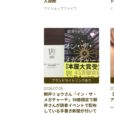
入荷💌
ト
アイショップファイブ
く
2026.07.05
2
朝井リョウさん『イン・ザ・
【
メガチャーチ』50冊限定で朝
ア
井さんが読者イベントで配布
mi
している手書き新聞が付いて