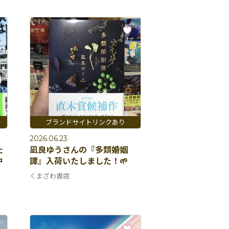
2026.06.23
た
凪良ゆうさんの『多類婚姻
中
譚』入荷いたしました！🌱
くまざわ書店