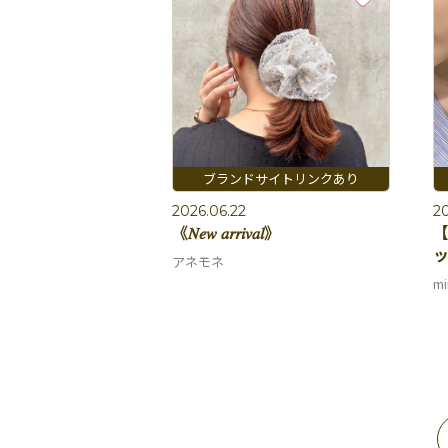
2026.06.22
20
《𝑁𝑒𝑤 𝑎𝑟𝑟𝑖𝑣𝑎𝑙》
【
ッ
アネモネ
mi