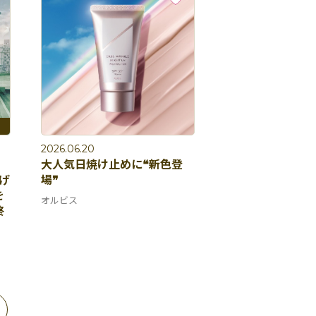
2026.06.20
大人気日焼け止めに❝新色登
上げ
場❞
を
オルビス
終