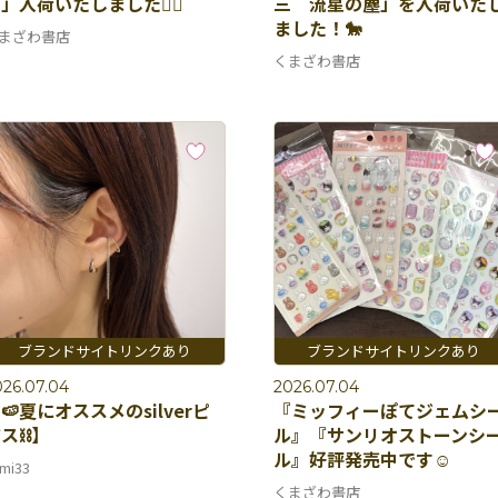
」入荷いたしました🏃‍♀️
三 流星の塵」を入荷いた
ました！🐎
まざわ書店
くまざわ書店
026.07.04
2026.07.04
🍉夏にオススメのsilverピ
『ミッフィーぽてジェムシ
ス⛓️】
ル』『サンリオストーンシ
ル』好評発売中です☺️
mi33
くまざわ書店