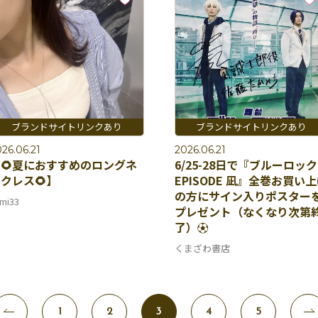
26.06.21
2026.06.21
🌻夏におすすめのロングネ
6/25-28日で『ブルーロック
クレス🌻】
EPISODE 凪』全巻お買い
の方にサイン⼊りポスター
mi33
プレゼント（なくなり次第
了）⚽️
くまざわ書店
1
2
3
4
5