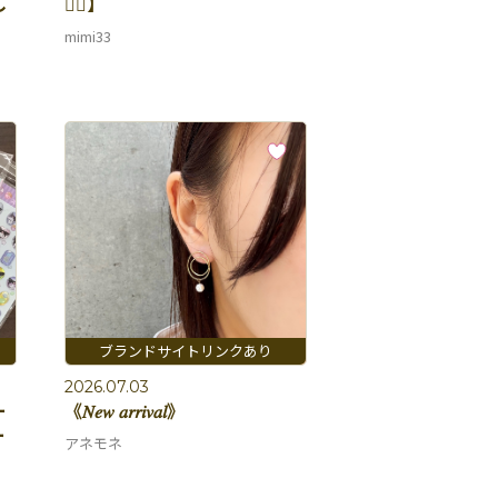
し
👂🏻】
mimi33
2026.07.03
ー
《𝑁𝑒𝑤 𝑎𝑟𝑟𝑖𝑣𝑎𝑙》
ー
アネモネ