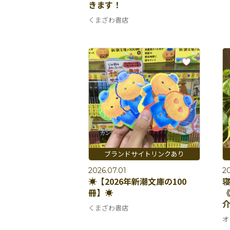
きます！
くまざわ書店
2026.07.01
20
☀️【2026年新潮文庫の100
寝
冊】☀️
くまざわ書店
オ