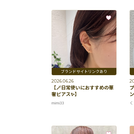
2026.06.26
20
【🪄日常使いにおすすめの華
プ
奢ピアス✨】
ン
mimi33
く