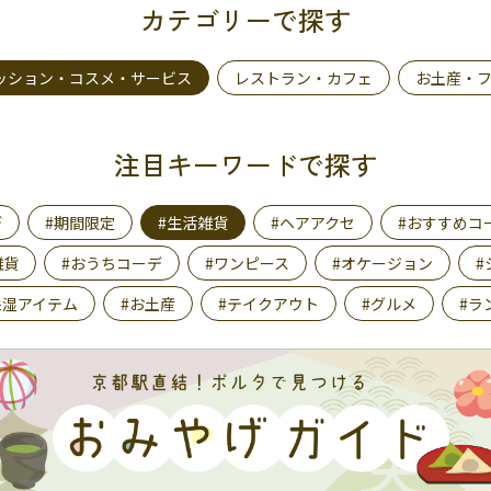
カテゴリーで探す
ッション・コスメ・サービス
レストラン・カフェ
お土産・
注目キーワードで探す
デ
#期間限定
#生活雑貨
#ヘアアクセ
#おすすめコ
雑貨
#おうちコーデ
#ワンピース
#オケージョン
#
保湿アイテム
#お土産
#テイクアウト
#グルメ
#ラ