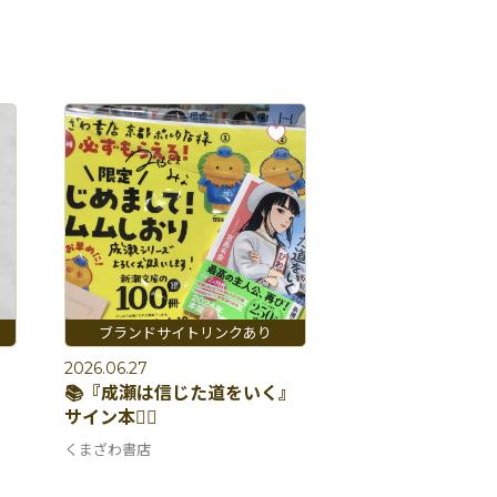
2026.06.27
📚『成瀬は信じた道をいく』
サイン本✍🏻
くまざわ書店