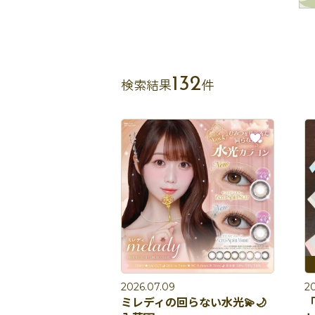
132
検索結果
件
2026.07.09
2
ミレディの回らない水光💫🌙
「