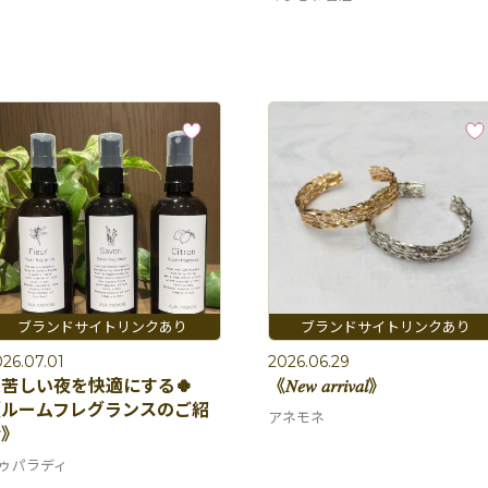
26.07.01
2026.06.29
苦しい夜を快適にする🍀
《𝑁𝑒𝑤 𝑎𝑟𝑟𝑖𝑣𝑎𝑙》
《ルームフレグランスのご紹
アネモネ
介》
ゥパラディ