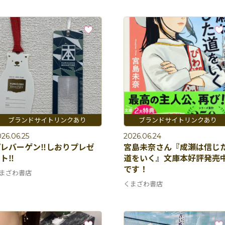
26.06.25
2026.06.24
レバーゲン‼️しおりプレゼ
宮島未奈さん『成瀬は信じ
ト‼️
道をいく』文庫本好評発売
です！
まざわ書店
くまざわ書店