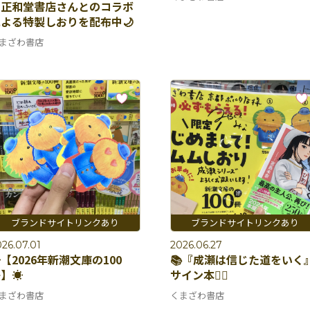
て正和堂書店さんとのコラボ
よる特製しおりを配布中🌙
まざわ書店
26.07.01
2026.06.27
️【2026年新潮文庫の100
📚『成瀬は信じた道をいく
】☀️
サイン本✍🏻
まざわ書店
くまざわ書店