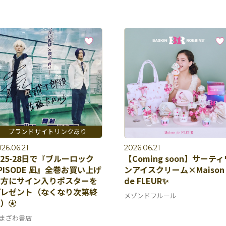
26.06.21
2026.06.21
/25-28日で『ブルーロック
【Coming soon】サーティ
PISODE 凪』全巻お買い上げ
ンアイスクリーム×Maison
の方にサイン⼊りポスターを
de FLEUR✨
プレゼント（なくなり次第終
メゾンドフルール
）⚽️
まざわ書店