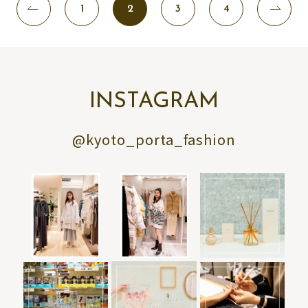
1
2
3
4
INSTAGRAM
@kyoto_porta_fashion