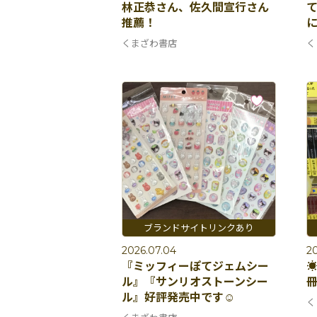
林正恭さん、佐久間宣行さん
推薦！
に
くまざわ書店
く
2026.07.04
20
『ミッフィーぽてジェムシー
☀
ル』『サンリオストーンシー
冊
ル』好評発売中です☺️
く