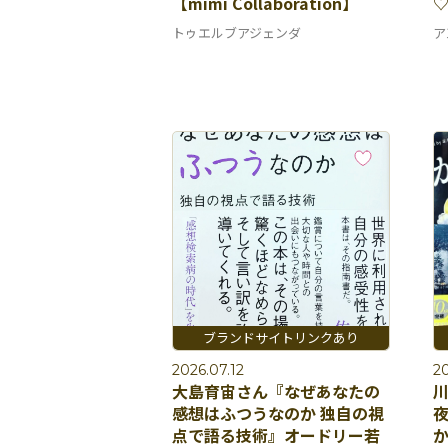
【mimi Collaboration】
トゥエルブアジェンダ
ア
2026.07.12
20
大島育宙さん『なぜあなたの
感想はふつうなのか 独自の視
点で語る技術』オードリー若
か