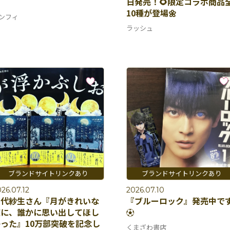
♡
日発売！🌻限定コラボ商品
10種が登場🌼
ンフィ
ラッシュ
26.07.12
2026.07.10
川代紗生さん『月がきれいな
『ブルーロック』発売中で
夜に、誰かに思い出してほし
⚽️
った』10万部突破を記念し
くまざわ書店