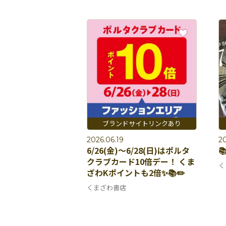
2026.06.19
20
6/26(金)〜6/28(日)はポルタ

クラブカード10倍デー！ くま
く
ざわKポイントも2倍✨📚✏️
くまざわ書店