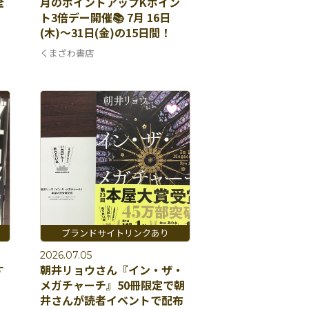
全
月のポイントアップKポイン
ト3倍デー開催📚 7月 16日
(木)〜31日(金)の15日間！
くまざわ書店
2026.07.05
す
朝井リョウさん『イン・ザ・
メガチャーチ』50冊限定で朝
井さんが読者イベントで配布