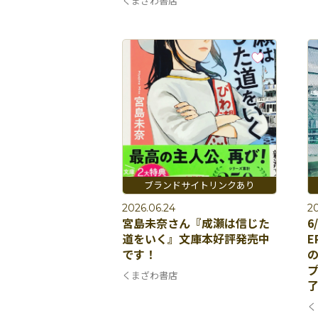
くまざわ書店
2026.06.24
20
宮島未奈さん『成瀬は信じた
6
道をいく』文庫本好評発売中
E
です！
くまざわ書店
了
く