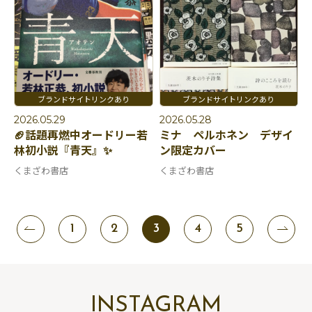
2026.05.29
2026.05.28
🏈話題再燃中オードリー若
ミナ ペルホネン デザイ
林初小説『青天』✨
ン限定カバー
くまざわ書店
くまざわ書店
1
2
3
4
5
INSTAGRAM