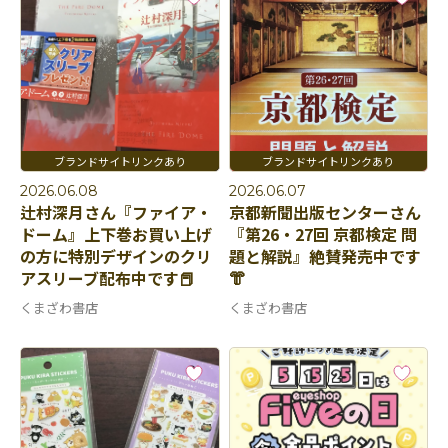
2026.06.08
2026.06.07
辻村深月さん『ファイア・
京都新聞出版センターさん
ドーム』上下巻お買い上げ
『第26・27回 京都検定 問
の方に特別デザインのクリ
題と解説』絶賛発売中です
アスリーブ配布中です📕
👘
くまざわ書店
くまざわ書店