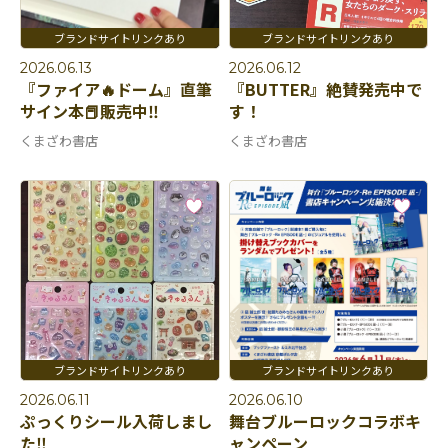
2026.06.13
2026.06.12
『ファイア🔥ドーム』直筆
『BUTTER』絶賛発売中で
サイン本📕販売中‼️
す！
くまざわ書店
くまざわ書店
2026.06.11
2026.06.10
ぷっくりシール入荷しまし
舞台ブルーロックコラボキ
た‼️
ャンペーン