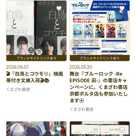
2026.06.01
2026.05.30
🎬『白鳥とコウモリ』映画
舞台『ブルーロック -Re
帯付き文庫入荷🎬📚
EPISODE 凪-』の書店キャ
ンペーンに、くまざわ書店
くまざわ書店
京都ポルタ店も参加いたし
ます⚽️
くまざわ書店