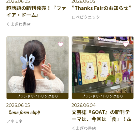
2026.06.05
2026.06.05
超話題の新刊発売！『ファ
”Thanks Fairのお知らせ”
イア・ドーム』
ロペピクニック
くまざわ書店
2026.06.05
2026.06.04
《𝑜𝑛𝑒 𝑓𝑜𝑟𝑚 𝑐𝑙𝑖𝑝》
文芸誌『GOAT』の新刊テ
ーマは、今回は「食」！🍙
アネモネ
くまざわ書店