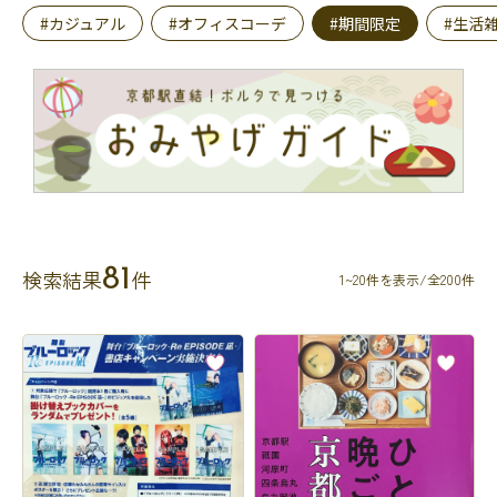
#カジュアル
#オフィスコーデ
#期間限定
#生活
81
検索結果
件
1~20件を表示/全200件