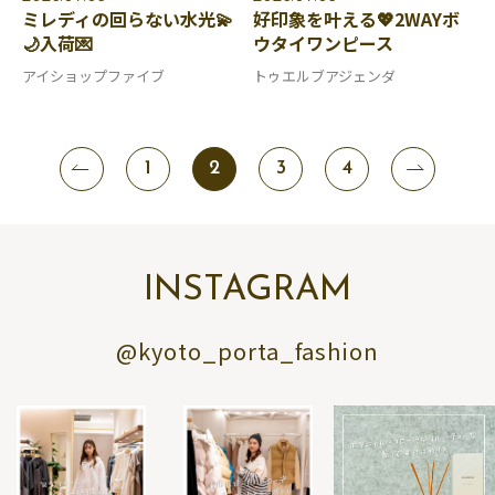
ミレディの回らない水光💫
好印象を叶える💖2WAYボ
🌙入荷💌
ウタイワンピース
アイショップファイブ
トゥエルブアジェンダ
1
2
3
4
INSTAGRAM
@kyoto_porta_fashion