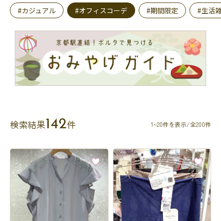
#カジュアル
#オフィスコーデ
#期間限定
#生活
142
検索結果
件
1~20件を表示/全200件