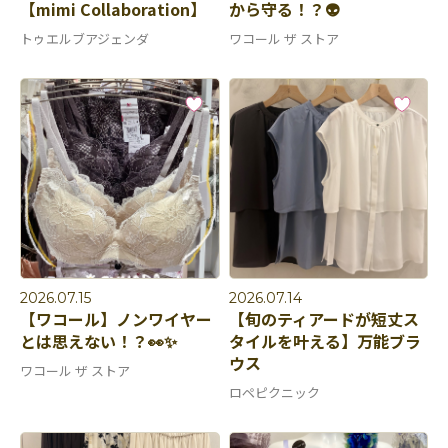
【mimi Collaboration】
から守る！？👽
トゥエルブアジェンダ
ワコール ザ ストア
2026.07.15
2026.07.14
【ワコール】ノンワイヤー
【旬のティアードが短丈ス
とは思えない！？👀✨
タイルを叶える】万能ブラ
ウス
ワコール ザ ストア
ロペピクニック