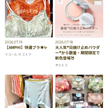
2026.07.19
2026.07.18
【AMPHI】快適ブラ☀️✨
大人気❝日焼け止めパウダ
ー❞から​​​​​​​数量・期間限定で
ワコール ザ ストア
新色登場🍑
オルビス