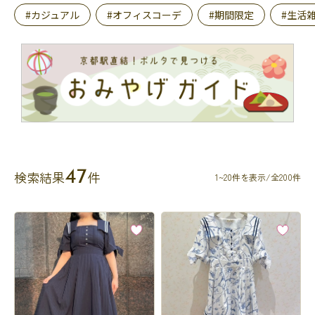
#カジュアル
#オフィスコーデ
#期間限定
#生活
47
検索結果
件
1~20件を表示/全200件