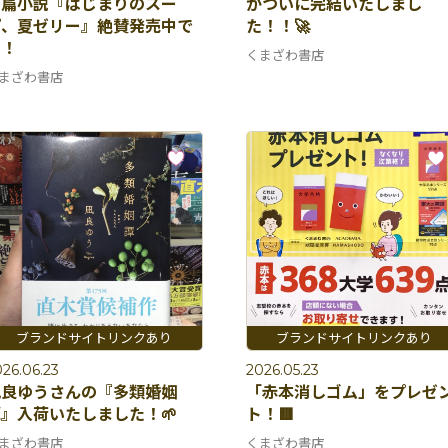
長篇小説『はじまりのスー
がついに完結いたしまし
プ、夏ゼリー』絶賛発売中で
た！！🚀
す！
くまざわ書店
まざわ書店
26.06.23
2026.05.23
凪良ゆうさんの『多類婚姻
「赤本消しゴム」をプレゼ
』入荷いたしました！🌱
ト！🟥
まざわ書店
くまざわ書店