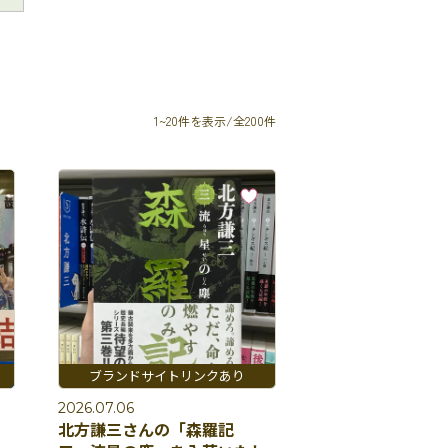
1~20件を表示/全200件
2026.07.06
』
北方謙三さんの「森羅記