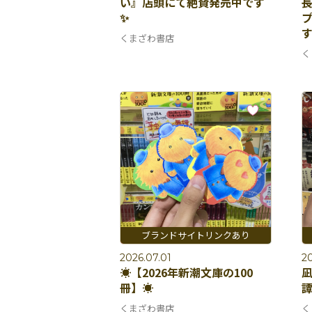
い』店頭にて絶賛発売中です
✨
くまざわ書店
く
2026.07.01
20
☀️【2026年新潮文庫の100
冊】☀️
譚
くまざわ書店
く