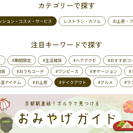
カテゴリーで探す
ッション・コスメ・サービス
レストラン・カフェ
お土産・
注目キーワードで探す
デ
#期間限定
#生活雑貨
#ヘアアクセ
#おすすめコ
雑貨
#おうちコーデ
#ワンピース
#オケージョン
#
保湿アイテム
#お土産
#テイクアウト
#グルメ
#ラ