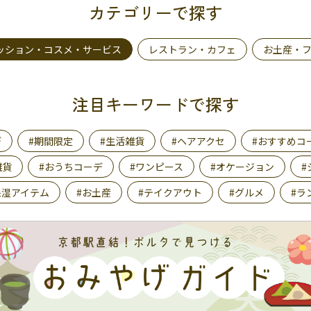
カテゴリーで探す
ッション・コスメ・サービス
レストラン・カフェ
お土産・
注目キーワードで探す
デ
#期間限定
#生活雑貨
#ヘアアクセ
#おすすめコ
雑貨
#おうちコーデ
#ワンピース
#オケージョン
#
保湿アイテム
#お土産
#テイクアウト
#グルメ
#ラ