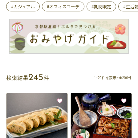
#カジュアル
#オフィスコーデ
#期間限定
#生活
245
検索結果
件
1~20件を表示/全200件