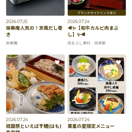
2026.07.25
2026.07.24
栄寿庵人気の！京風だし巻
🥩✨【和牛カルビ肉まぶ
き
し】✨🥩
栄寿庵
肉まぶし専科 肉亭新
2026.07.24
2026.07.24
祇園祭といえば🎐鱧(はも)
萬重の夏限定メニュー