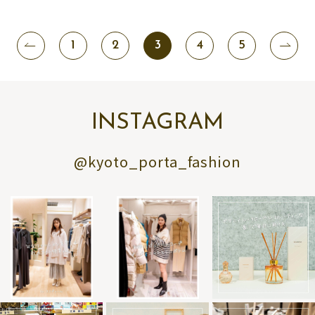
1
2
3
4
5
INSTAGRAM
@kyoto_porta_fashion