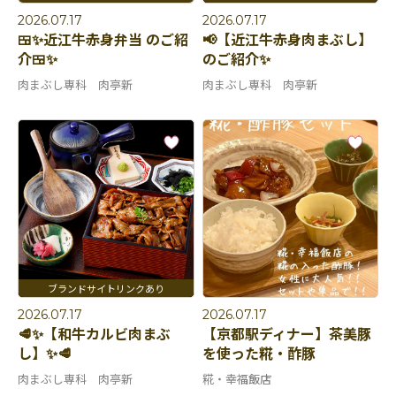
2026.07.17
2026.07.17
🍱✨近江牛赤身弁当 のご紹
📢【近江牛赤身肉まぶし】
介🍱✨
のご紹介✨
肉まぶし専科 肉亭新
肉まぶし専科 肉亭新
2026.07.17
2026.07.17
🥩✨【和牛カルビ肉まぶ
【京都駅ディナー】茶美豚
し】✨🥩
を使った糀・酢豚
肉まぶし専科 肉亭新
糀・幸福飯店