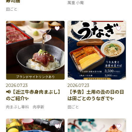
寿司膳
萬重 小庵
田ごと
2026.07.23
2026.07.23
📢【近江牛赤身肉まぶし】
【予告】土用の丑の日の日
のご紹介✨
は田ごとのうなぎで✨
肉まぶし専科 肉亭新
田ごと