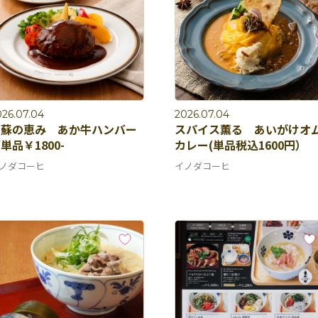
026.07.04
2026.07.04
阿蘇の恵み あか牛ハンバー
スパイス薫る あいがけオ
単品￥1800-
カレー(単品税込1600円）
ノダコーヒ
イノダコーヒ