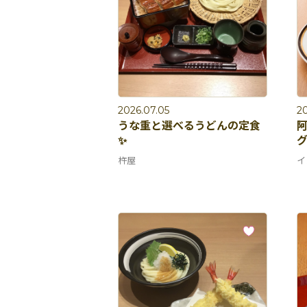
2026.07.05
2
うな重と選べるうどんの定食
✨
グ
杵屋
イ