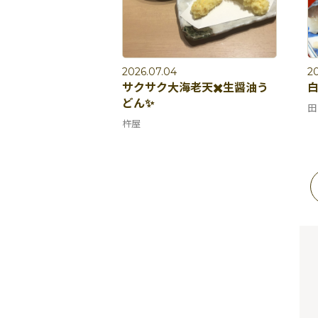
2026.07.04
20
サクサク大海老天✖️生醤油う
どん✨
田
杵屋