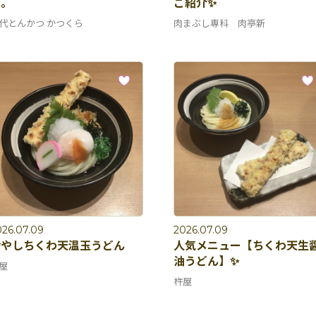
た。
ご紹介✨
代とんかつ かつくら
肉まぶし専科 肉亭新
026.07.09
2026.07.09
冷やしちくわ天温玉うどん
人気メニュー【ちくわ天生
油うどん】✨
屋
杵屋