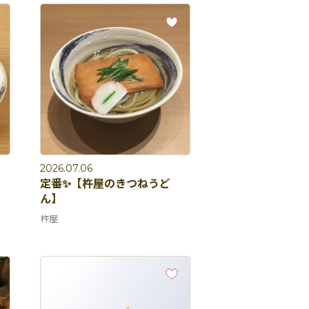
2026.07.06
定番✨【杵屋のきつねうど
ん】
杵屋