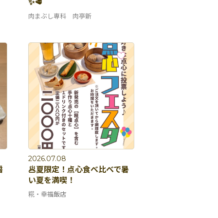
✨🥩
肉まぶし専科 肉亭新
2026.07.08
醤
🥟夏限定！点心食べ比べで暑
い夏を満喫！
糀・幸福飯店