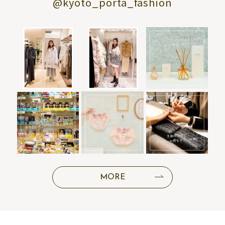
@kyoto_porta_fashion
MORE