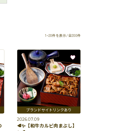
1~20件を表示/全200件
2026.07.09
の
🥩✨【和牛カルビ肉まぶし】