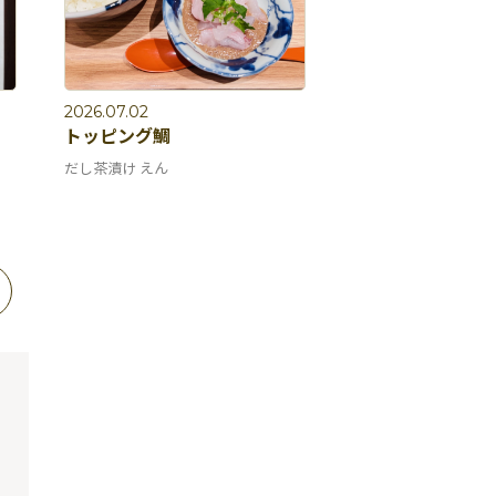
2026.07.02
トッピング鯛
だし茶漬け えん