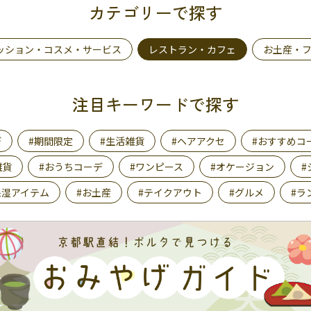
カテゴリーで探す
ッション・コスメ・サービス
レストラン・カフェ
お土産・
注目キーワードで探す
デ
#期間限定
#生活雑貨
#ヘアアクセ
#おすすめコ
雑貨
#おうちコーデ
#ワンピース
#オケージョン
#
保湿アイテム
#お土産
#テイクアウト
#グルメ
#ラ