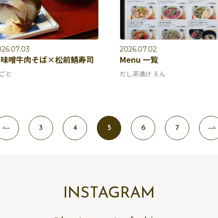
26.07.03
2026.07.02
白味噌牛肉そば×松前鯖寿司
Menu 一覧
ごと
だし茶漬け えん
3
4
5
6
7
INSTAGRAM