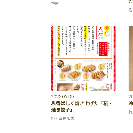
杵屋
名
2026.07.09
2
🥟香ばしく焼き上げた「糀・
焼き餃子」
杵
糀・幸福飯店