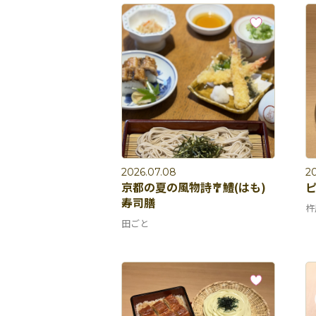
2026.07.08
2
京都の夏の風物詩🎐鱧(はも)
寿司膳
杵
田ごと