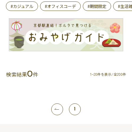
#カジュアル
#オフィスコーデ
#期間限定
#生活
0
検索結果
件
1~20件を表示/全200件
1