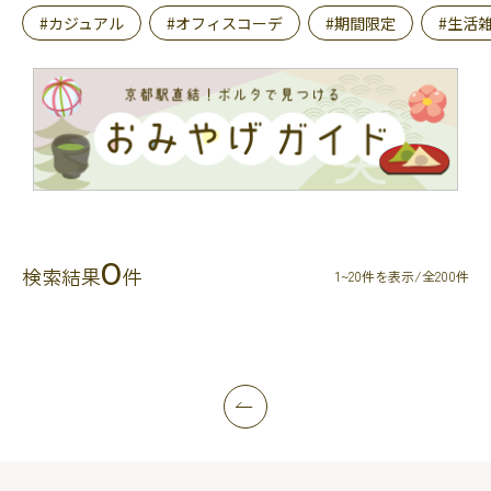
#カジュアル
#オフィスコーデ
#期間限定
#生活
0
検索結果
件
1~20件を表示/全200件