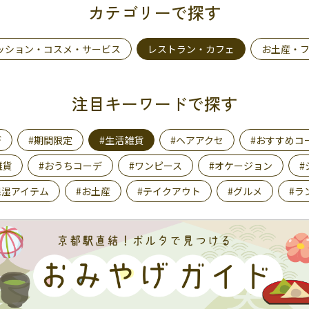
カテゴリーで探す
ッション・コスメ・サービス
レストラン・カフェ
お土産・
注目キーワードで探す
デ
#期間限定
#生活雑貨
#ヘアアクセ
#おすすめコ
雑貨
#おうちコーデ
#ワンピース
#オケージョン
#
保湿アイテム
#お土産
#テイクアウト
#グルメ
#ラ