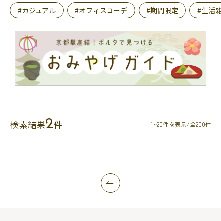
#カジュアル
#オフィスコーデ
#期間限定
#生活
2
検索結果
件
1~20件を表示/全200件