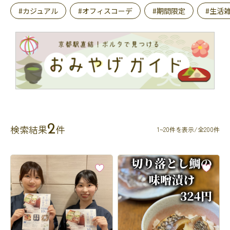
#カジュアル
#オフィスコーデ
#期間限定
#生活
2
検索結果
件
1~20件を表示/全200件