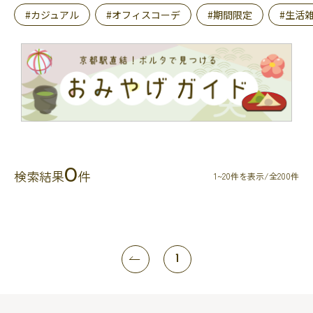
#カジュアル
#オフィスコーデ
#期間限定
#生活
0
検索結果
件
1~20件を表示/全200件
1