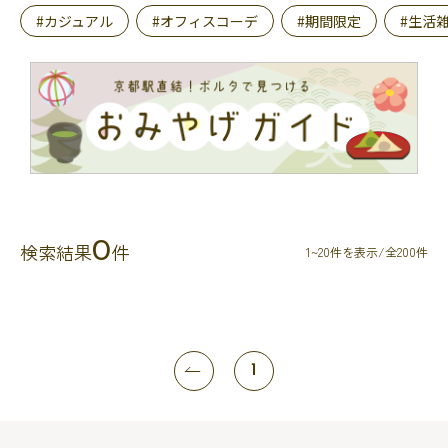
#カジュアル
#オフィスコーデ
#期間限定
#生活
0
検索結果
件
1~20件を表示/全200件
1