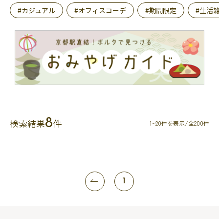
#カジュアル
#オフィスコーデ
#期間限定
#生活
8
検索結果
件
1~20件を表示/全200件
1