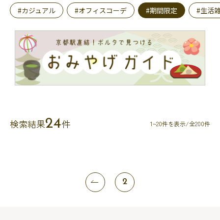
#カジュアル
#オフィスコーデ
#期間限定
#生活
24
検索結果
件
1~20件を表示/全200件
2