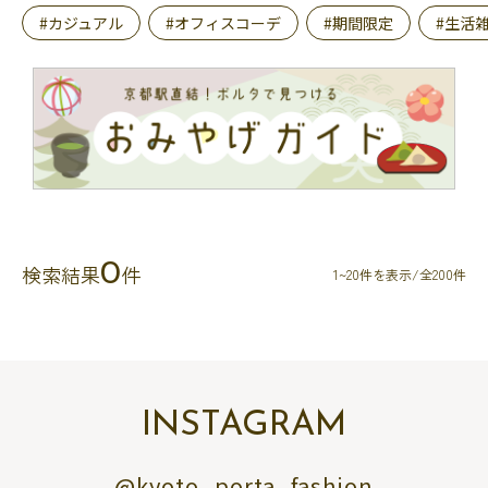
#カジュアル
#オフィスコーデ
#期間限定
#生活
0
検索結果
件
1~20件を表示/全200件
INSTAGRAM
@kyoto_porta_fashion