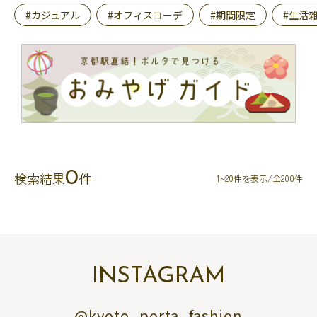
#カジュアル
#オフィスコーデ
#期間限定
#生活
0
検索結果
件
1~20件を表示/全200件
INSTAGRAM
@kyoto_porta_fashion