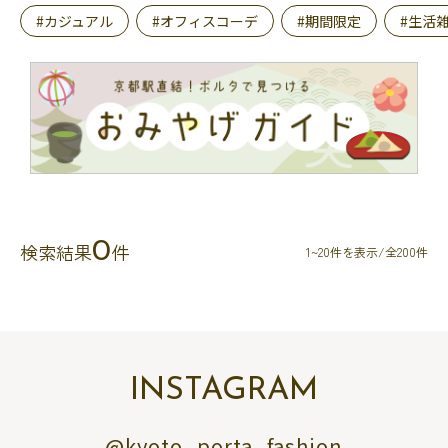
#カジュアル
#オフィスコーデ
#期間限定
#生活
0
検索結果
件
1~20件を表示/全200件
INSTAGRAM
@kyoto_porta_fashion