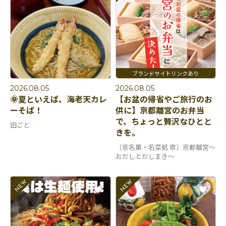
2026.08.05
2026.08.05
🌞夏といえば、海老天カレ
【お盆の帰省やご旅行のお
ーそば！
供に】京都離宮のお弁当
で、ちょっと贅沢なひとと
田ごと
きを。
〔京名菓・名菜処 亰〕京都離宮～
おだしとだしまき～