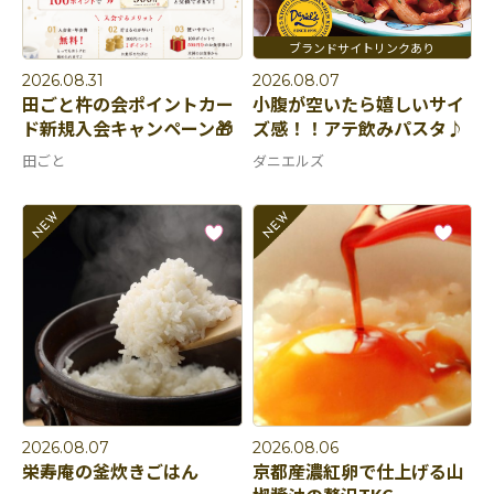
2026.08.31
2026.08.07
田ごと杵の会ポイントカー
小腹が空いたら嬉しいサイ
ド新規入会キャンペーン🎁
ズ感！！アテ飲みパスタ♪
田ごと
ダニエルズ
2026.08.07
2026.08.06
栄寿庵の釜炊きごはん
京都産濃紅卵で仕上げる山