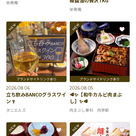
椒醬油の贅沢TKG
栄寿庵
栄寿庵
2026.08.06
2026.08.05
立ち飲みBANCOグラスワイ
🥩✨【和牛カルビ肉まぶ
ン🍷
し】✨🥩
ダニエルズ
肉まぶし専科 肉亭新