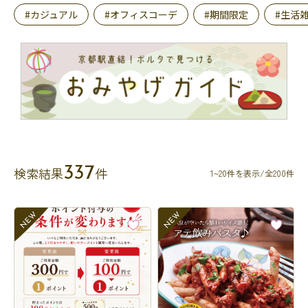
#カジュアル
#オフィスコーデ
#期間限定
#生活
337
検索結果
件
1~20件を表示/全200件