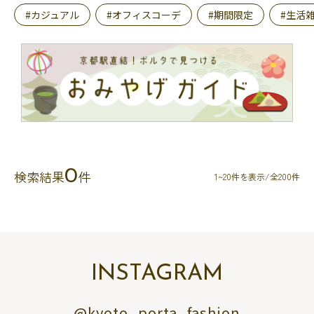
#カジュアル
#オフィスコーデ
#期間限定
#生活
0
検索結果
件
1~20件を表示/全200件
INSTAGRAM
@kyoto_porta_fashion