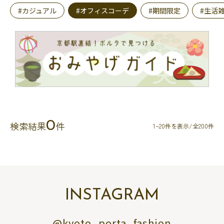
#カジュアル
#オフィスコーデ
#期間限定
#生活
0
検索結果
件
1~20件を表示/全200件
INSTAGRAM
@kyoto_porta_fashion