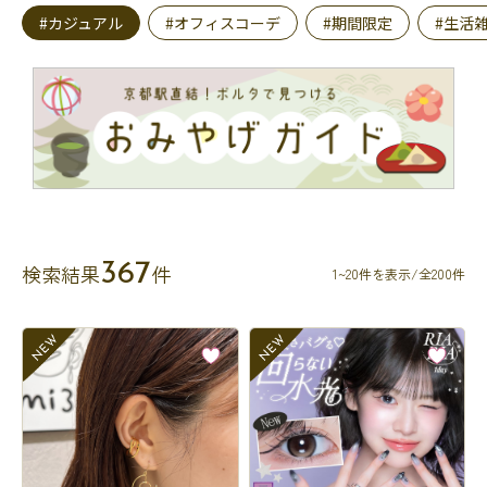
#カジュアル
#オフィスコーデ
#期間限定
#生活
367
検索結果
件
1~20件を表示/全200件