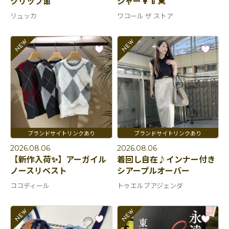
クリップ🎀
ジャー👩‍🍼💓
リュッカ
ワコール ザ ストア
2026.08.06
2026.08.06
【新作入荷✨】アーガイル
着回し自在♪インナー付き
ノースリベスト
シアープルオーバー
ココディール
トゥエルブアジェンダ