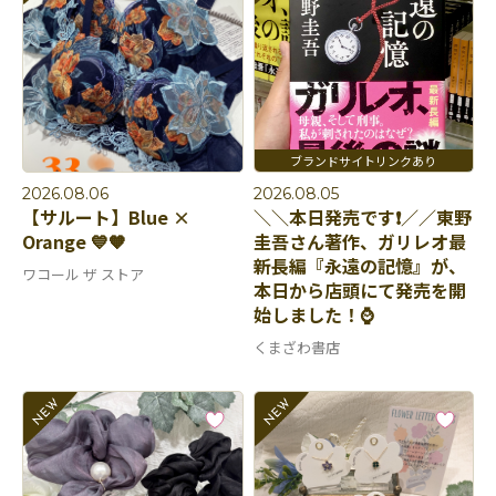
2026.08.06
2026.08.05
【サルート】Blue ×
＼＼本日発売です❗️／／東野
Orange 💙🧡
圭吾さん著作、ガリレオ最
新長編『永遠の記憶』が、
ワコール ザ ストア
本日から店頭にて発売を開
始しました！⌚️
くまざわ書店