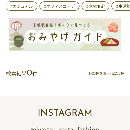
#カジュアル
#オフィスコーデ
#期間限定
#生活
0
検索結果
件
1~20件を表示/全200件
INSTAGRAM
@kyoto_porta_fashion