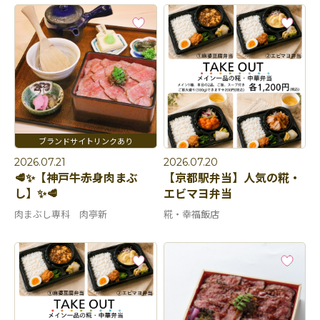
2026.07.21
2026.07.20
🥩✨【神戸牛赤身肉まぶ
【京都駅弁当】人気の糀・
し】✨🥩
エビマヨ弁当
肉まぶし専科 肉亭新
糀・幸福飯店