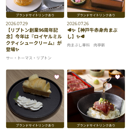
2026.07.29
2026.07.26
【リプトン創業96周年記
🥩✨【神戸牛赤身肉まぶ
念】今年は『ロイヤルミル
し】✨🥩
クティシュークリーム』が
肉まぶし専科 肉亭新
登場✨
サー・トーマス・リプトン