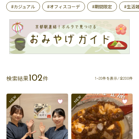
#カジュアル
#オフィスコーデ
#期間限定
#生活
102
検索結果
件
1~20件を表示/全200件