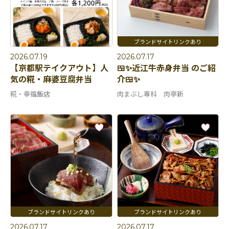
2026.07.19
2026.07.17
【京都駅テイクアウト】人
🍱✨近江牛赤身弁当 のご紹
気の糀・麻婆豆腐弁当
介🍱✨
糀・幸福飯店
肉まぶし専科 肉亭新
2026.07.17
2026.07.17