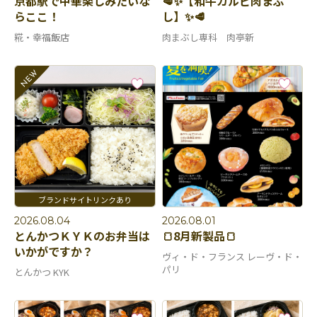
京都駅で中華楽しみたいな
🥩✨【和牛カルビ肉まぶ
らここ！
し】✨🥩
糀・幸福飯店
肉まぶし専科 肉亭新
2026.08.04
2026.08.01
とんかつＫＹＫのお弁当は
🍞8月新製品🍞
いかがですか？
ヴィ・ド・フランス レーヴ・ド・
パリ
とんかつ KYK