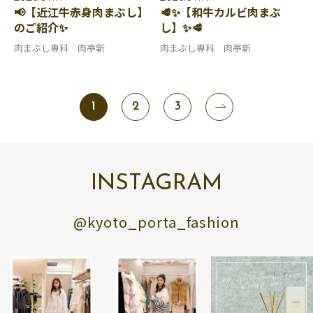
📢【近江牛赤身肉まぶし】
🥩✨【和牛カルビ肉まぶ
のご紹介✨
し】✨🥩
肉まぶし専科 肉亭新
肉まぶし専科 肉亭新
1
2
3
INSTAGRAM
@kyoto_porta_fashion