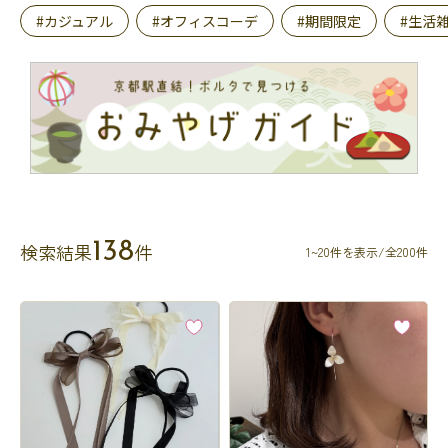
#カジュアル
#オフィスコーデ
#期間限定
#生活
138
検索結果
件
1~20件を表示/全200件