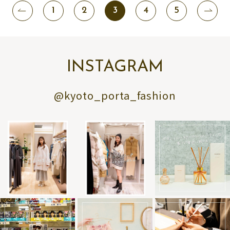
1
2
3
4
5
INSTAGRAM
@kyoto_porta_fashion