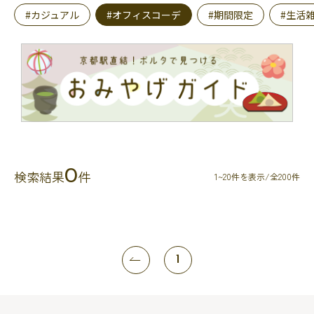
#カジュアル
#オフィスコーデ
#期間限定
#生活
0
検索結果
件
1~20件を表示/全200件
1