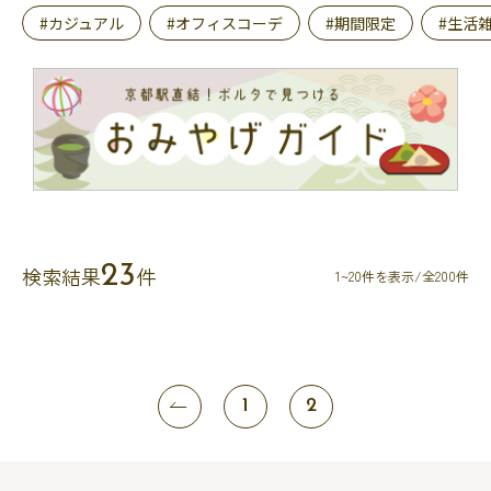
#カジュアル
#オフィスコーデ
#期間限定
#生活
23
検索結果
件
1~20件を表示/全200件
1
2