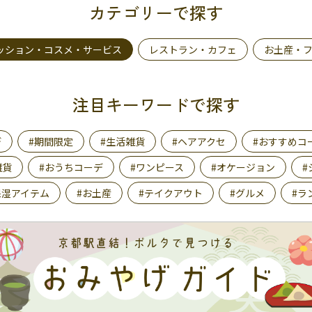
カテゴリーで探す
ッション・コスメ・サービス
レストラン・カフェ
お土産・
注目キーワードで探す
デ
#期間限定
#生活雑貨
#ヘアアクセ
#おすすめコ
雑貨
#おうちコーデ
#ワンピース
#オケージョン
#
保湿アイテム
#お土産
#テイクアウト
#グルメ
#ラ