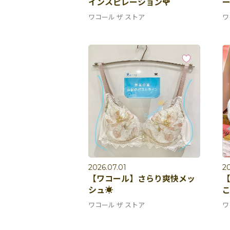
インスピレーション🌹
ー
ワコール ザ ストア
ワ
2026.07.01
20
【ワコール】さらり爽快メッ
【
シュ☀️
こ
ワコール ザ ストア
ワ