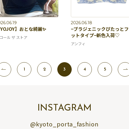
26.06.19
2026.06.18
YOJOY】おとな綺麗✨
−ブラジェニックぴたっとフ
ットタイプ−新色入荷♡
コール ザ ストア
アンフィ
1
2
3
4
5
INSTAGRAM
@kyoto_porta_fashion