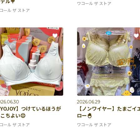
テル🍭
ワコール ザ ストア
コール ザ ストア
26.06.30
2026.06.29
YOJOY】つけているほうが
【ノンワイヤー】たまごイ
こちよい😌
ロー🐣
コール ザ ストア
ワコール ザ ストア