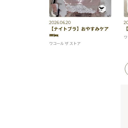
2026.06.20
20
【ナイトブラ】おやすみケア
【
💤🛌
ワ
ワコール ザ ストア