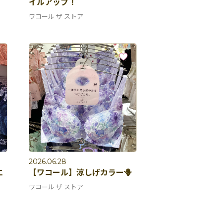
イルアップ！
ワコール ザ ストア
2026.06.28
エ
【ワコール】涼しげカラー🪻
ワコール ザ ストア