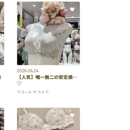
2026.06.24
楽
【人気】唯一無二の安定感…
♡
ワコール ザ ストア