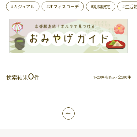
#カジュアル
#オフィスコーデ
#期間限定
#生活
0
検索結果
件
1~20件を表示/全200件