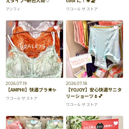
えタイプ−新色入荷♡
cool に！☀️🏖️
アンフィ
ワコール ザ ストア
2026.07.19
2026.07.18
【AMPHI】快適ブラ☀️✨
【YOJOY】安心快適サニタ
リーショーツ🌷💕
ワコール ザ ストア
ワコール ザ ストア