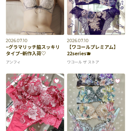
2026.07.10
2026.07.10
−グラマリッチ脇スッキリ
【ワコールプレミアム】
タイプ−新作入荷♡
22series🫐
アンフィ
ワコール ザ ストア