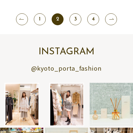
1
2
3
4
INSTAGRAM
@kyoto_porta_fashion