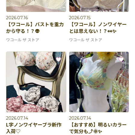
2026.07.16
2026.07.15
【ワコール】バストを重力
【ワコール】ノンワイヤー
から守る！？👽
とは思えない！？👀✨
ワコール ザ ストア
ワコール ザ ストア
2026.07.14
2026.07.14
L字ノンワイヤーブラ新作
【おすすめ】明るいカラー
入荷♡
で気分も⤴︎🌞✨