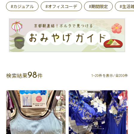
#カジュアル
#オフィスコーデ
#期間限定
#生活
98
検索結果
件
1~20件を表示/全200件