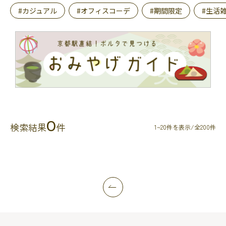
#カジュアル
#オフィスコーデ
#期間限定
#生活
0
検索結果
件
1~20件を表示/全200件