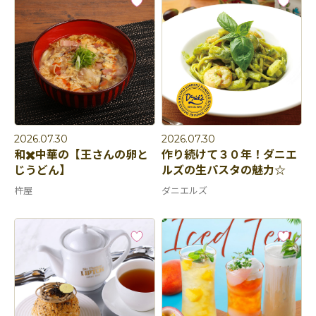
2026.07.30
2026.07.30
和✖️中華の【王さんの卵と
作り続けて３０年！ダニエ
じうどん】
ルズの生パスタの魅力☆
杵屋
ダニエルズ