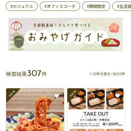
#カジュアル
#オフィスコーデ
#期間限定
#生活
307
検索結果
件
1~20件を表示/全200件