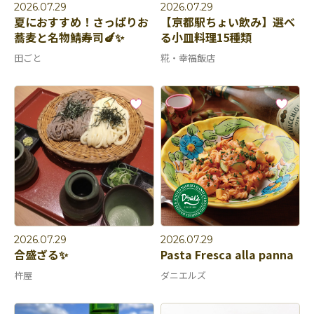
2026.07.29
2026.07.29
夏におすすめ！さっぱりお
【京都駅ちょい飲み】選べ
蕎麦と名物鯖寿司🍆✨
る小皿料理15種類
田ごと
糀・幸福飯店
2026.07.29
2026.07.29
合盛ざる✨
Pasta Fresca alla panna
杵屋
ダニエルズ