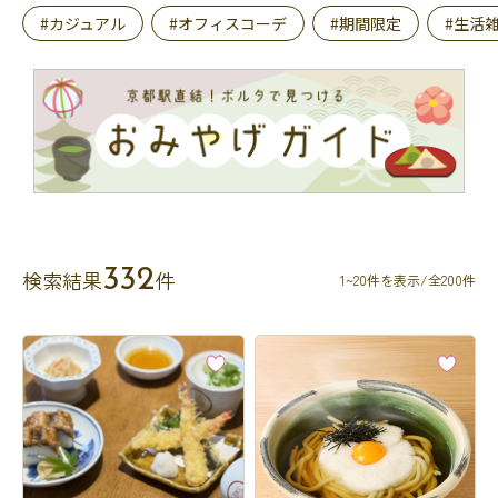
#カジュアル
#オフィスコーデ
#期間限定
#生活
332
検索結果
件
1~20件を表示/全200件