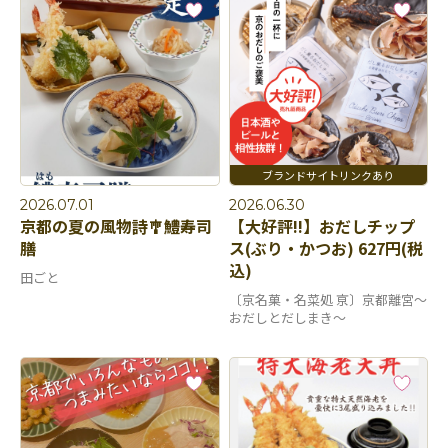
2026.07.01
2026.06.30
京都の夏の風物詩🎐鱧寿司
【大好評!!】おだしチップ
膳
ス(ぶり・かつお) 627円(税
込)
田ごと
〔京名菓・名菜処 亰〕京都離宮～
おだしとだしまき～