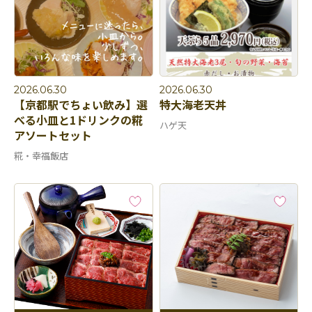
2026.06.30
2026.06.30
【京都駅でちょい飲み】選
特大海老天丼
べる小皿と1ドリンクの糀
ハゲ天
アソートセット
糀・幸福飯店