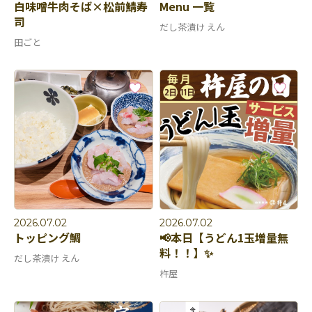
白味噌牛肉そば×松前鯖寿
Menu 一覧
司
だし茶漬け えん
田ごと
2026.07.02
2026.07.02
トッピング鯛
📢本日【うどん1玉増量無
料！！】✨
だし茶漬け えん
杵屋