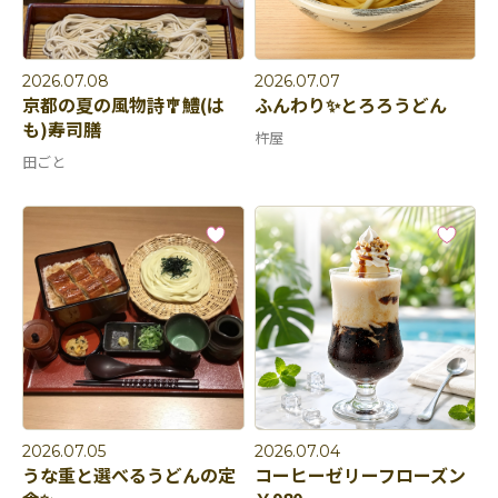
2026.07.08
2026.07.07
京都の夏の風物詩🎐鱧(は
ふんわり✨とろろうどん
も)寿司膳
杵屋
田ごと
2026.07.05
2026.07.04
うな重と選べるうどんの定
コーヒーゼリーフローズン