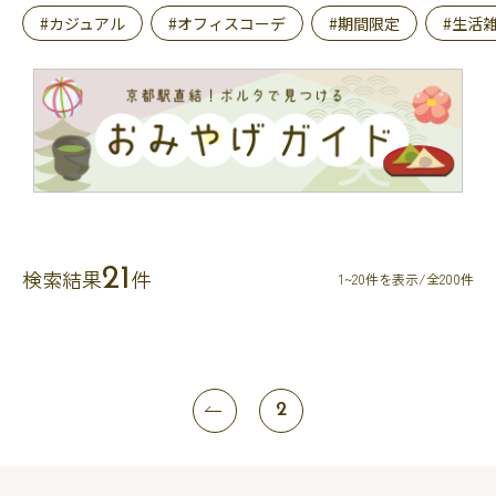
#カジュアル
#オフィスコーデ
#期間限定
#生活
21
検索結果
件
1~20件を表示/全200件
2