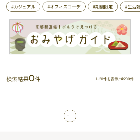
#カジュアル
#オフィスコーデ
#期間限定
#生活
0
検索結果
件
1~20件を表示/全200件