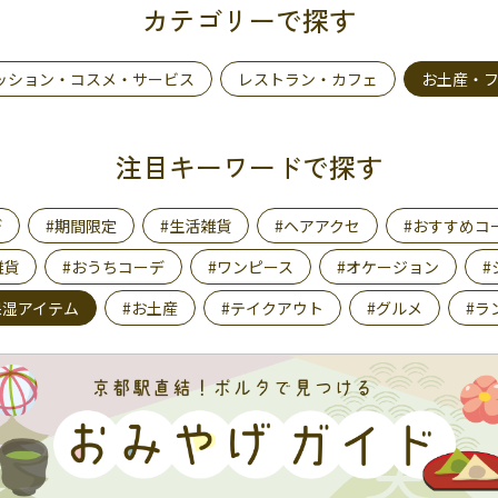
カテゴリーで探す
ッション・コスメ・サービス
レストラン・カフェ
お土産・
注目キーワードで探す
デ
#期間限定
#生活雑貨
#ヘアアクセ
#おすすめコ
雑貨
#おうちコーデ
#ワンピース
#オケージョン
#
保湿アイテム
#お土産
#テイクアウト
#グルメ
#ラ