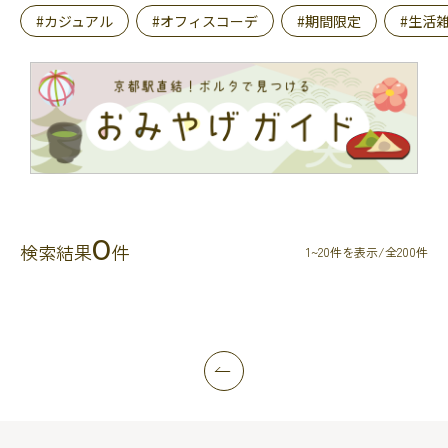
#カジュアル
#オフィスコーデ
#期間限定
#生活
0
検索結果
件
1~20件を表示/全200件